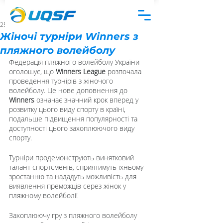
25 трав. 2023 р.
Жіночі турніри Winners з
пляжного волейболу
Федерація пляжного волейболу України 
оголошує, що 
Winners League
 розпочала 
проведення турнірів з жіночого 
волейболу. Це нове доповнення до 
Winners
 означає значний крок вперед у 
розвитку цього виду спорту в країні, 
подальше підвищення популярності та 
доступності цього захоплюючого виду 
спорту.
Турніри продемонструють винятковий 
талант спортсменів, сприятимуть їхньому 
зростанню та нададуть можливість для 
виявлення преможців серез жінок у 
пляжному волейболі!
Захоплюючу гру з пляжного волейболу 