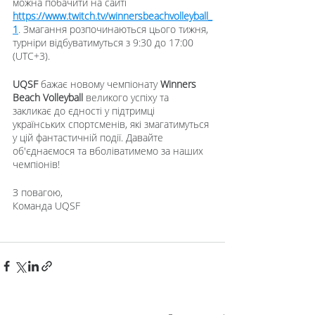
можна побачити на сайті 
https://www.twitch.tv/winnersbeachvolleyball_
1
. Змагання розпочинаються цього тижня, 
турніри відбуватимуться з 9:30 до 17:00 
(UTC+3).
UQSF
 бажає новому чемпіонату 
Winners 
Beach Volleyball
 великого успіху та 
закликає до єдності у підтримці 
українських спортсменів, які змагатимуться 
у цій фантастичній події. Давайте 
об'єднаємося та вболіватимемо за наших 
чемпіонів!
З повагою,
Команда UQSF