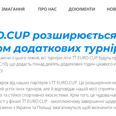
ЗМАГАННЯ
ПРО НАС
ДОКУМЕНТИ
НО
O.CUP розширюється 
м додаткових турнір
ючи з цього тижня, всі турніри ліги TT EURO.CUP будуть пр
TC+0), що додасть понад дев'ять додаткових годин цікавого к
у.
 крок від наших партерів з TT EURO.CUP. Це розширення не
 успіх їхніх турнірів, але й відповідає нашій місії сприяти 
ї та стійкої спортивної екосистеми. Крім того, це чудова на
асті у фіналі TT EURO.CUP - захоплюючому завершенні щоден
смени з України та Польщі змагатимуться, щоб визначити 