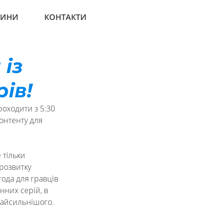
ВИНИ
КОНТАКТИ
із
ів!
оходити з 5:30 
онтенту для 
 тільки 
розвитку 
года для гравців 
них серій, в 
найсильнішого.