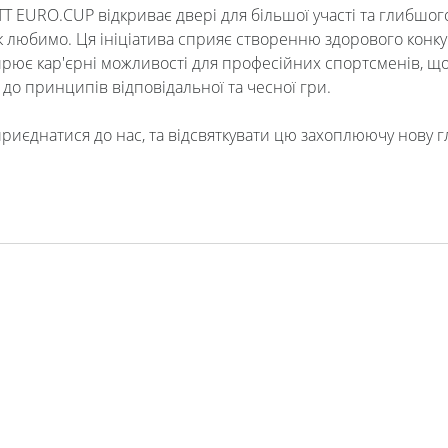
T EURO.CUP відкриває двері для більшої участі та глибшог
так любимо. Ця ініціатива сприяє створенню здорового конк
ює кар'єрні можливості для професійних спортсменів, що
о принципів відповідальної та чесної гри.
риєднатися до нас, та відсвяткувати цю захоплюючу нову г