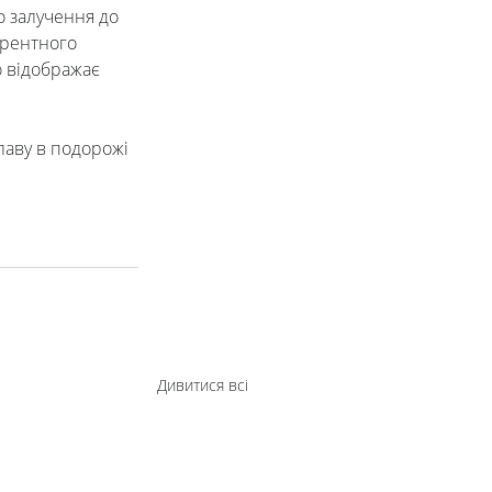
о залучення до 
урентного 
 відображає 
лаву в подорожі 
Дивитися всі