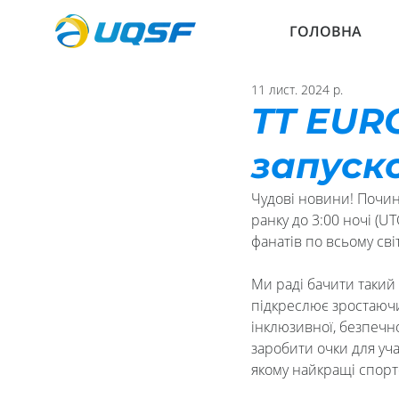
ГОЛОВНА
11 лист. 2024 р.
TT EUR
запуско
Чудові новини! Почина
ранку до 3:00 ночі (U
фанатів по всьому світ
Ми раді бачити такий
підкреслює зростаючий
інклюзивної, безпечно
заробити очки для уч
якому найкращі спорт