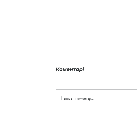
Коментарі
Написати коментар...
Учасники ТТ EURO.CUP
посіли призові місця на
Чемпіонаті України