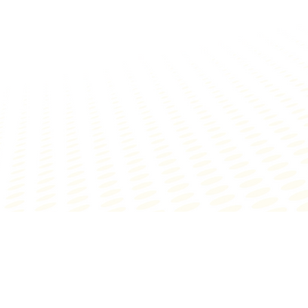
UQSF - є зареєстрованною торговою маркою.
Політика конфіденційності